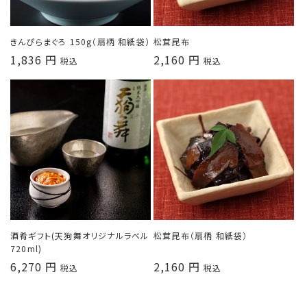
きんぴらまぐろ 150g（扇柄 和紙袋）
松茸昆布
通
1,836 円
通
2,160 円
税込
税込
常
常
価
価
格
格
酒肴ギフト(天狗舞オリジナルラベル
松茸昆布（扇柄 和紙袋）
720ml)
通
6,270 円
通
2,160 円
税込
税込
常
常
価
価