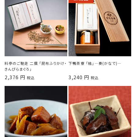
料亭のご馳走 二撰 「昆布ふりかけ・
下鴨茶寮 「結」―奏(かなで)―
きんぴらまぐろ」
通
2,376 円
通
3,240 円
税込
税込
常
常
価
価
格
格