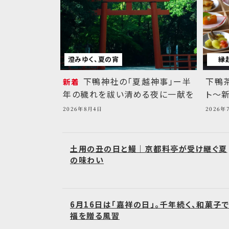
澄みゆく、夏の宵
縁
下鴨神社の「夏越神事」ー半
下鴨
新着
年の穢れを祓い清める夜に一献を
ト～
2026年8月4日
2026年
土用の丑の日と鰻｜京都料亭が受け継ぐ夏
の味わい
6月16日は「嘉祥の日」。千年続く、和菓子
福を贈る風習