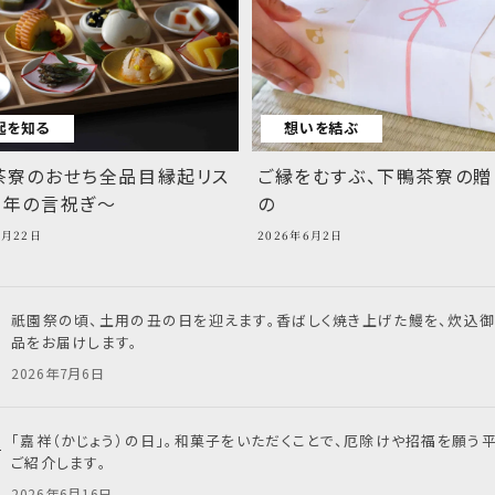
起を知る
想いを結ぶ
茶寮のおせち全品目縁起リス
ご縁をむすぶ、下鴨茶寮の贈
新年の言祝ぎ～
の
7月22日
2026年6月2日
祇園祭の頃、土用の丑の日を迎えます。香ばしく焼き上げた鰻を、炊込
品をお届けします。
2026年7月6日
で
「嘉祥（かじょう）の日」。和菓子をいただくことで、厄除けや招福を願う
ご紹介します。
2026年6月16日