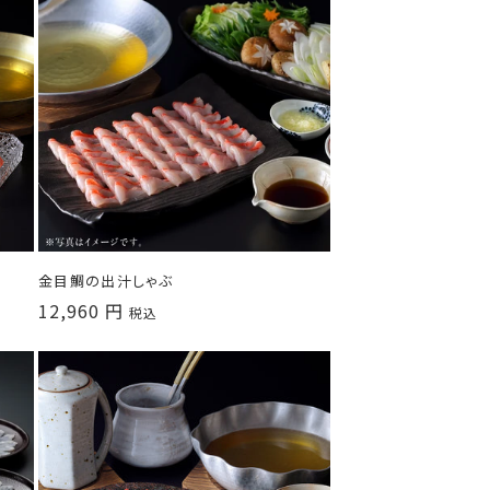
金目鯛の出汁しゃぶ
通
12,960 円
税込
常
価
格