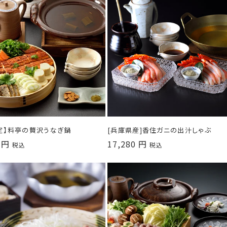
定】料亭の贅沢うなぎ鍋
[兵庫県産]香住ガニの出汁しゃぶ
 円
通
17,280 円
税込
税込
常
価
格