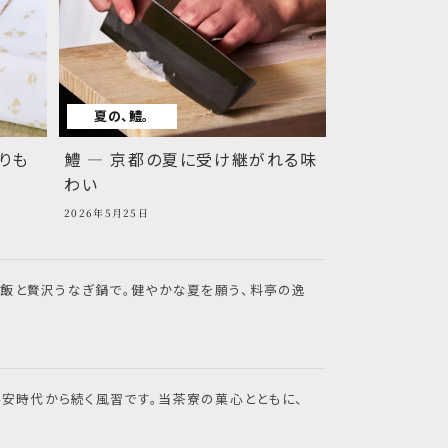
夏の、鱧。
りも
鱧 ― 京都の夏に受け継がれる味
わい
2026年5月25日
御飯と贅沢うなぎ鍋で。健やかな夏を願う、料亭の逸
平安時代から続く風習です。当茶寮の菓心とともに、