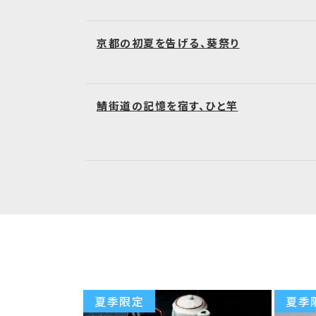
京都の初夏を告げる、葵祭り
鯖街道の記憶を宿す、ひと竿
夏季限定
夏季