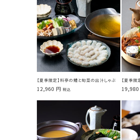
【夏季限定】料亭の鱧と旬菜の出汁しゃぶ
【夏季限
通
12,960 円
通
19,980
税込
常
常
価
価
格
格